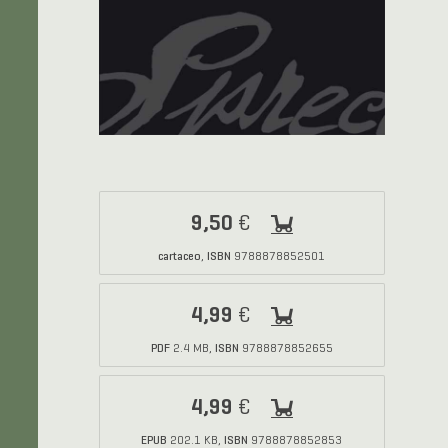
9,50
€
cartaceo
ISBN
,
9788878852501
4,99
€
PDF
ISBN
2.4 MB,
9788878852655
4,99
€
EPUB
ISBN
202.1 KB,
9788878852853