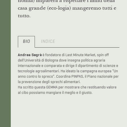
nomia) imparerà a rispettare i limiti della
casa grande (eco-logia) mangeremo tutti e
tutto.
BIO
INDICE
Andrea Segrè
è fondatore di Last Minute Market, spin off
dell’Università di Bologna dove insegna politica agraria
internazionale e comparata e dirige il dipartimento di scienze e
tecnologie agroalimentari. Ha ideato la campagna europea “Un
anno contro lo spreco”. Coordina PINPAS, il Piano nazionale per
la prevenzione degli sprechi alimentari.
Ha scritto questa GEMMA per mostrare che restituendo valore
al cibo possiamo mangiare il meglio e il giusto.