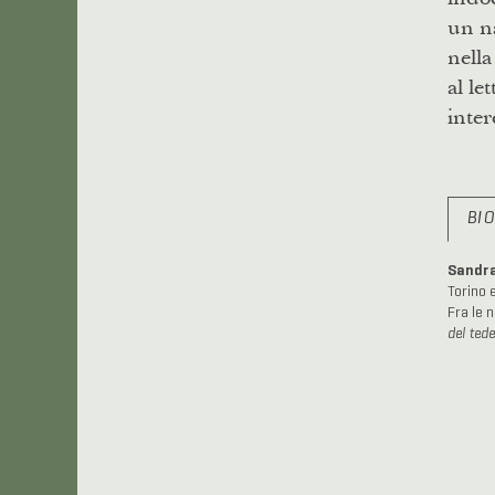
un na
nella
al le
inter
BI
Sandra
Torino e
Fra le 
del tede