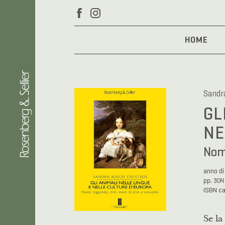
HOME
Sandr
GL
NE
Nomi
anno di
pp. 304
ISBN c
Se la