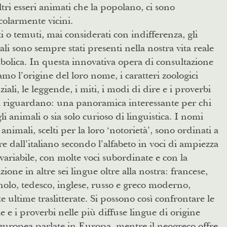
altri esseri animati che la popolano, ci sono
colarmente vicini.
 o temuti, mai considerati con indifferenza, gli
li sono sempre stati presenti nella nostra vita reale
bolica. In questa innovativa opera di consultazione
amo l’origine del loro nome, i caratteri zoologici
ziali, le leggende, i miti, i modi di dire e i proverbi
i riguardano: una panoramica interessante per chi
li animali o sia solo curioso di linguistica. I nomi
 animali, scelti per la loro ‘notorietà’, sono ordinati a
re dall’italiano secondo l’alfabeto in voci di ampiezza
 variabile, con molte voci subordinate e con la
azione in altre sei lingue oltre alla nostra: francese,
olo, tedesco, inglese, russo e greco moderno,
e ultime traslitterate. Si possono così confrontare le
e e i proverbi nelle più diffuse lingue di origine
uropea parlate in Europa, mentre il neogreco offre