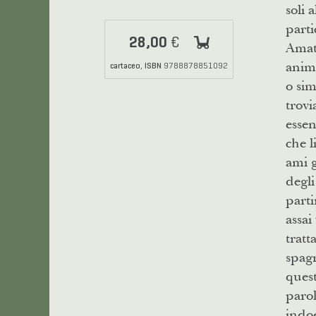
soli 
parti
28,00
€
Amati
anima
cartaceo
ISBN
,
9788878851092
o sim
trovi
essen
che l
ami g
degli
parti
assai
tratt
spagn
quest
parol
indoe