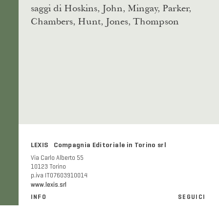
saggi di Hoskins, John, Mingay, Parker,
Chambers, Hunt, Jones, Thompson
LEXIS Compagnia Editoriale in Torino srl
Via Carlo Alberto 55
10123 Torino
p.iva IT07603910014
www.lexis.srl
INFO
SEGUICI
Informazioni generali e FAQ
Facebook