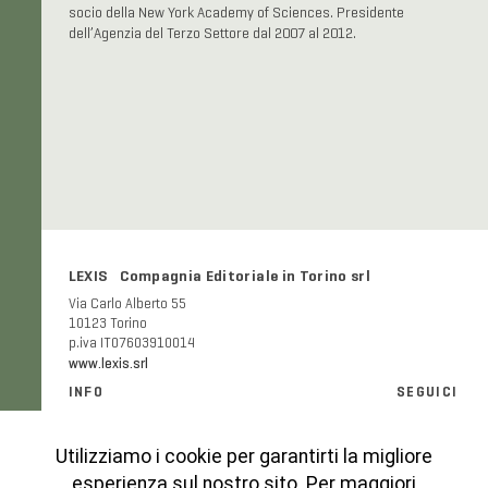
socio della New York Academy of Sciences. Presidente
dell’Agenzia del Terzo Settore dal 2007 al 2012.
LEXIS Compagnia Editoriale in Torino srl
Via Carlo Alberto 55
10123 Torino
p.iva IT07603910014
www.lexis.srl
INFO
SEGUICI
Informazioni generali e FAQ
Facebook
Modalità e costi di spedizione
Instagram
Utilizziamo i cookie per garantirti la migliore
Codice etico
esperienza sul nostro sito. Per maggiori