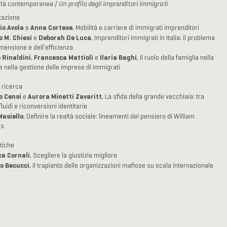
età contemporanea /
Un profilo degli imprenditori immigrati
tazione
io Avola
Anna Cortese
e
, Mobilità e carriere di immigrati imprenditori
o M. Chiesi
Deborah De Luca
e
, Imprenditori immigrati in Italia: il problema
imensione e dell’efficienza
 Rinaldini
Francesca Mattioli
Ilaria Baghi
,
e
, Il ruolo della famiglia nella
e nella gestione delle imprese di immigrati
e ricerca
o Censi
Aurora Minetti Zavaritt
e
, La sfida della grande vecchiaia: tra
luidi e riconversioni identitarie
Masiello
, Definire la realtà sociale: lineamenti del pensiero di William
as
itiche
ca Cornali
, Scegliere la giustizia migliore
o Becucci
, Il trapianto delle organizzazioni mafiose su scala internazionale