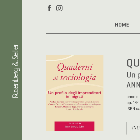
HOME
QU
Un p
ANN
anno di
pp. 144
ISBN c
IND