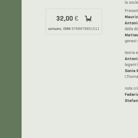
la soci
Presen
Mauriz
32,00
€
Antoni
cartaceo
ISBN
,
9788878851511
della d
Matteo
genesi 
teoria 
Antoni
legami f
Sonia 
I.Thom
note cr
Federi
Stefan