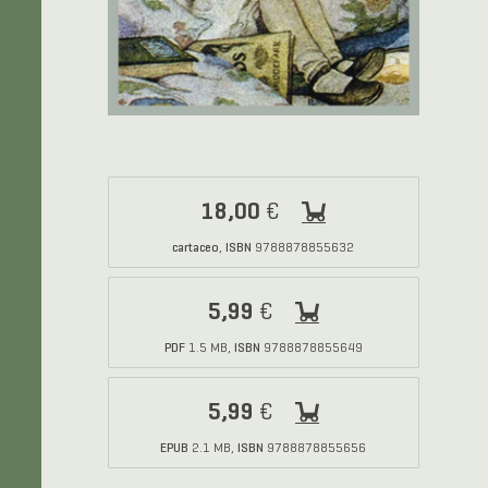
18,00
€
cartaceo
ISBN
,
9788878855632
5,99
€
PDF
ISBN
1.5 MB,
9788878855649
5,99
€
EPUB
ISBN
2.1 MB,
9788878855656