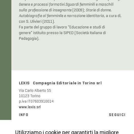
Genere e processi formativi.
Sguardi femminili e maschili
sulla
professione di insegnante
(2009);
Storie di donne.
Autobiografie
al femminile e narrazione identitaria
, a cura di,
con S. Ulivieri (2011).
Fa parte del gruppo di lavoro “Educazione e studi di
genere” istituito presso la SIPED (Società Italiana di
Pedagogia).
LEXIS Compagnia Editoriale in Torino srl
Via Carlo Alberto 55
10123 Torino
p.iva IT07603910014
www.lexis.srl
INFO
SEGUICI
Informazioni generali e FAQ
Facebook
Modalità e costi di spedizione
Instagram
Utilizziamo i cookie per garantirti la migliore